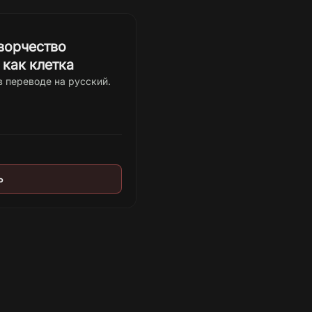
ворчество
как клетка
в переводе на русский.
Ь