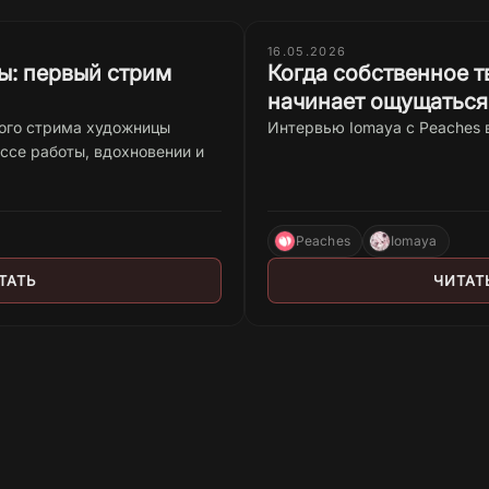
16.05.2026
ы: первый стрим
Когда собственное т
начинает ощущаться 
вого стрима художницы
Интервью Iomaya c Peaches 
ессе работы, вдохновении и
Peaches
Iomaya
ТАТЬ
ЧИТАТ